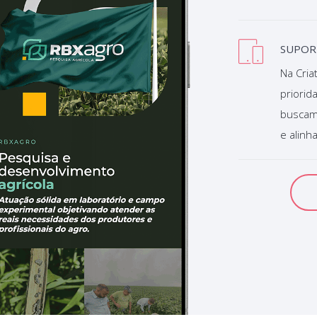
SUPOR
Na Criat
priorid
buscamo
e alinh