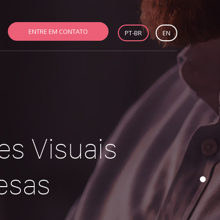
ENTRE EM CONTATO
PT-BR
EN
es Visuais
esas