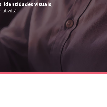
s
,
identidades visuais
,
ativittá.