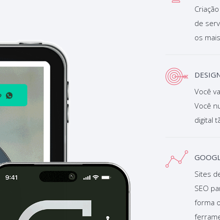
Criação
de serv
os mai
DESIGN
Você va
Você n
digital 
GOOGL
Sites d
SEO pa
forma 
ferramen