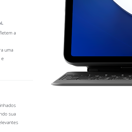
AL
fletem a
ra uma
 e
linhados
endo sua
elevantes