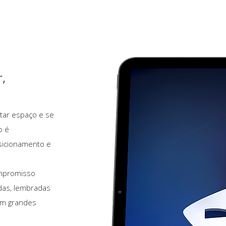
,
tar espaço e se
o é
osicionamento e
ompromisso
das, lembradas
em grandes