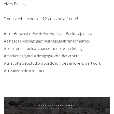
Alves Freitag.
E que venham outros 12 anos pela frente!
#site #novosite #web #webdesign #culturajudaica
#sinagoga #sinagogapf #sinagogaabrahaomelnick
#cemiterioisraelita #passofundo #marketing
#marketingdigital #designgaucho #criativitta
#criativittawebstudio #portfolio #designlovers #artwork
#creative #development