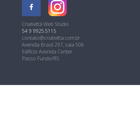
Criativittá Web Studio
54 9 9925.5115
contato@criativitta.com.br
Avenida Brasil 297, sala 506
Edifício Avenida Center.
Passo Fundo/RS