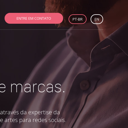
ENTRE EM CONTATO
PT-BR
EN
 e marcas.
através da expertise da
e artes para redes sociais.